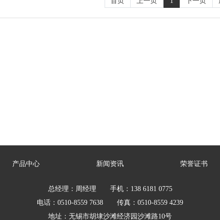
首页
上一页
1
下一页
产品中心
新闻资讯
荣誉证书
总经理：周经理 手机：138 6181 0775
电话：0510-8559 7638 传真：0510-8559 4239
地址：无锡市胡埭沙滩经济园沙滩路10号