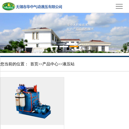
首
页
公
司
产
简
品
新
介
中
闻
荣
您当前的位置：
首页
>>
产品中心
>>
液压站
心
资
誉
生
讯
证
产
联
书
设
系
备
我
们